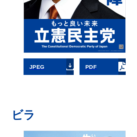
JPEG
PDF
ビラ