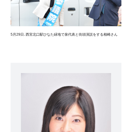
5月29日、西宮北口駅ひなた緑地で泉代表と街頭演説をする相崎さん