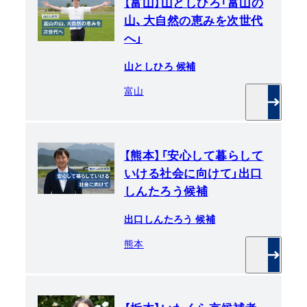
【富山】山としひろ「富山の
山、大自然の恵みを次世代
へ」
山としひろ
候補
富山
【熊本】「安心して暮らして
いける社会に向けて」出口
しんたろう候補
出口しんたろう
候補
熊本