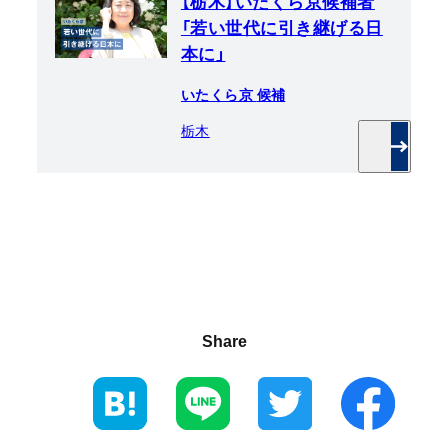
【栃木】いたくら京候補者
「若い世代に引き継げる日
本に」
いたくら京
候補
栃木
Share